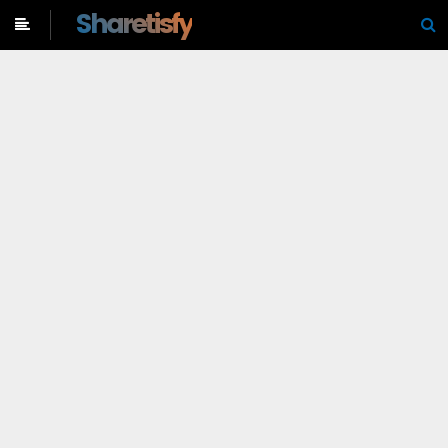
-->
Sharetisfy