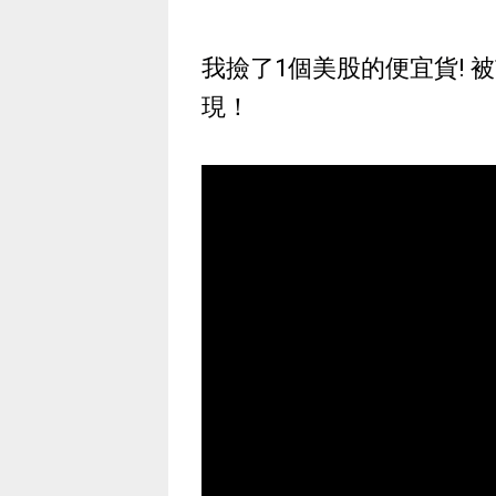
我撿了1個美股的便宜貨! 
現！