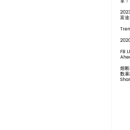
拿！
20
富途
Tren
20
FB 
Ahea
熔断
数暴
Shar