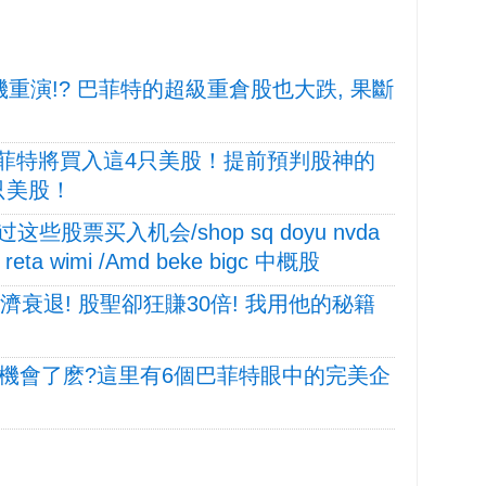
危機重演!? 巴菲特的超級重倉股也大跌, 果斷
巴菲特將買入這4只美股！提前預判股神的
只美股！
票买入机会/shop sq doyu nvda
yft reta wimi /Amd beke bigc 中概股
濟衰退! 股聖卻狂賺30倍! 我用他的秘籍
大機會了麽?這里有6個巴菲特眼中的完美企