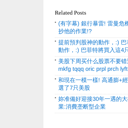
Related Posts
(有字幕) 銀行暴雷! 雷曼
抄他的作業!?
提前預判股神的動作，:) 
動作，:) 巴菲特將買入這4
美股下周买什么股票不要错过这些股
mkfg tqqq oric prpl prch l
和現在一模一樣! 高通膨+經
選了7只美股
妳准備好迎接30年一遇的
業:消費垄断型企業