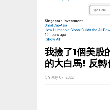
Singapore Investment
SmallCapAsia
How Humanoid Global Builds the AI-Pow
10 hours ago
Show All
我撿了1個美股
的大白馬! 反
On
July 07, 2022