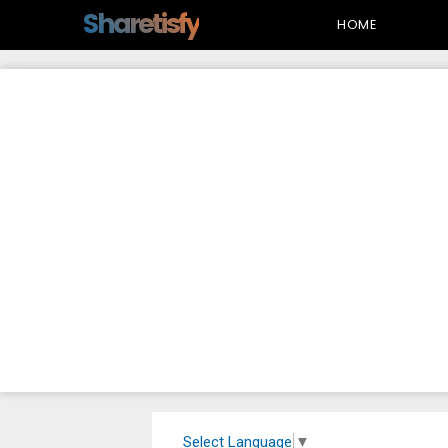
-->
Sharetisfy
HOME
Select Language
▼