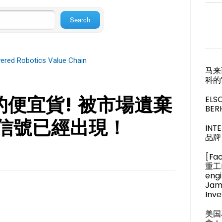
ered Robotics Value Chain
马来
科的
的便宜貨! 被市場遺棄
ELS
BER
轉信號已經出現！
IN
品牌 
[Fa
重工M
engi
Jam
Inve
美国