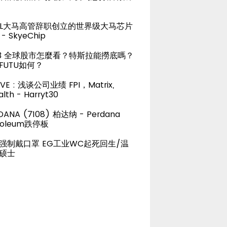
TEL大马高管辞职创立的世界级大马芯片
- SkyeChip
23 全球股市怎麼看？特斯拉能撈底嗎？
FUTU如何？
LIVE : 浅谈公司业绩 FPI，Matrix,
lth - Harryt30
DANA (7108) 柏达纳 - Perdana
roleum跌停板
强制戴口罩 EG工业WC起死回生/温
硕士