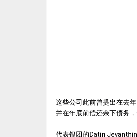
这些公司此前曾提出在去年8
并在年底前偿还余下债务，
代表银团的Datin Jeyanth