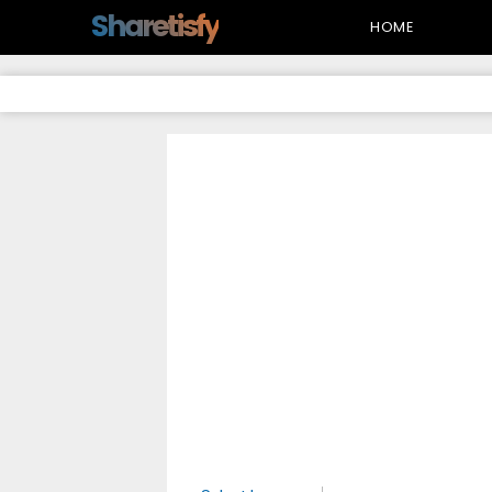
-->
Sharetisfy
HOME