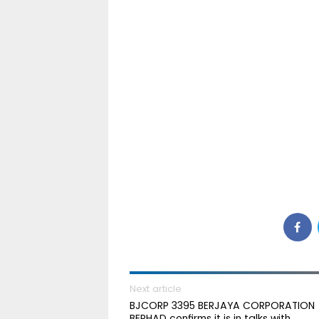
Next article
BJCORP 3395 BERJAYA CORPORATION
BERHAD confirms it is in talks with