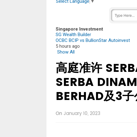
Select Language
▼
Singapore Investment
SG Wealth Builder
OCBC BCIP vs BullionStar Autoinvest
5 hours ago
Show All
高庭准许 SERBA
SERBA DINAM
BERHAD及3
On
January 10, 2023