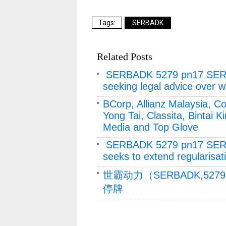
SERBADK
Related Posts
SERBADK 5279 pn17 SE
seeking legal advice over w
BCorp, Allianz Malaysia, C
Yong Tai, Classita, Bintai 
Media and Top Glove
SERBADK 5279 pn17 SE
seeks to extend regularisat
世霸动力（SERBADK,52
停牌