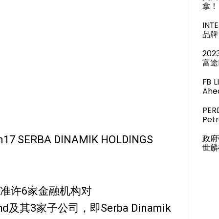
拿！
IN
品牌 
20
富途
FB 
Ahea
PER
Pet
政府
17 SERBA DINAMIK HOLDINGS
世麟
二准许6家金融机构对
gs Bhd及其3家子公司，即Serba Dinamik