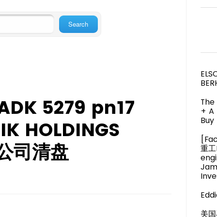
ELS
BER
DK 5279 pn17
The 
+ A
Buy 
IK HOLDINGS
[Fa
子公司清盘
重工M
engi
Jam
Inve
Eddi
美国