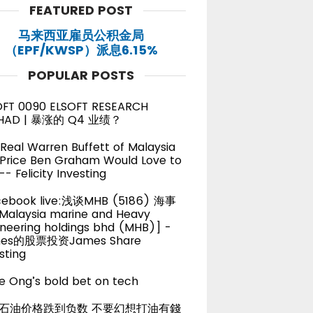
FEATURED POST
马来西亚雇员公积金局
（EPF/KWSP）派息6.15%
POPULAR POSTS
OFT 0090 ELSOFT RESEARCH
HAD | 暴涨的 Q4 业绩？
Real Warren Buffett of Malaysia
 Price Ben Graham Would Love to
-- Felicity Investing
cebook live:浅谈MHB (5186) 海事
alaysia marine and Heavy
neering holdings bhd (MHB)] -
es的股票投资James Share
sting
e Ong’s bold bet on tech
石油价格跌到负数 不要幻想打油有錢