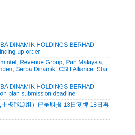
RBA DINAMIK HOLDINGS BERHAD
inding-up order
omintel, Revenue Group, Pan Malaysia,
Kinden, Serba Dinamik, CSH Alliance, Star
RBA DINAMIK HOLDINGS BERHAD
ion plan submission deadline
79,主板能源组）已呈财报 13日复牌 18日再