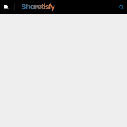
-->
Sharetisfy