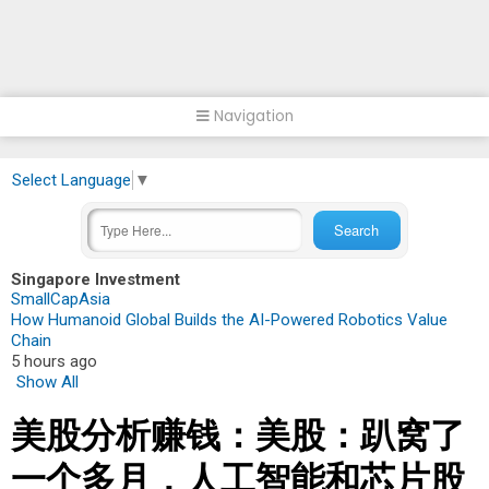
Navigation
Select Language
▼
Singapore Investment
SmallCapAsia
How Humanoid Global Builds the AI-Powered Robotics Value
Chain
5 hours ago
Show All
美股分析赚钱：美股：趴窝了
一个多月，人工智能和芯片股