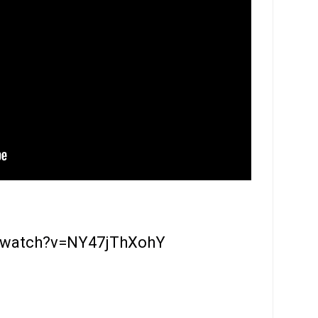
m/watch?v=NY47jThXohY