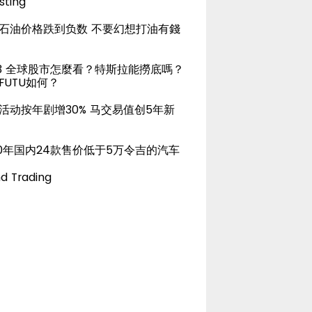
sting
石油价格跌到负数 不要幻想打油有錢
23 全球股市怎麼看？特斯拉能撈底嗎？
FUTU如何？
活动按年剧增30% 马交易值创5年新
20年国内24款售价低于5万令吉的汽车
d Trading