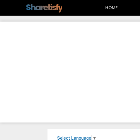
-->
Sharetisfy
HOME
Select Language
▼