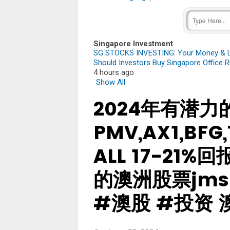
Singapore Investment
SG STOCKS INVESTING: Your Money & Li
Should Investors Buy Singapore Office RE
4 hours ago
Show All
2024年有潜
PMV,AX1,BFG,
ALL 17-21
的澳洲股票jms 
#澳股 #投资 