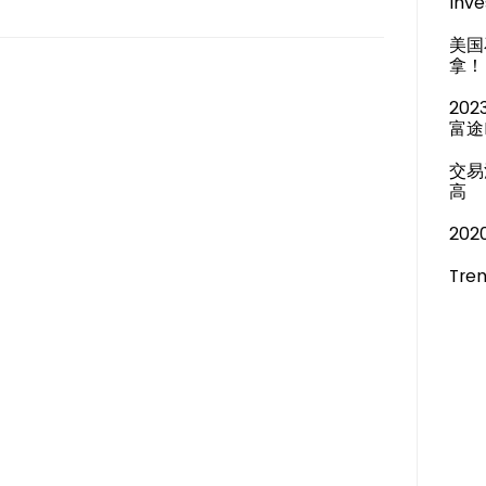
Inve
美国
拿！
20
富途
交易
高
20
Tren