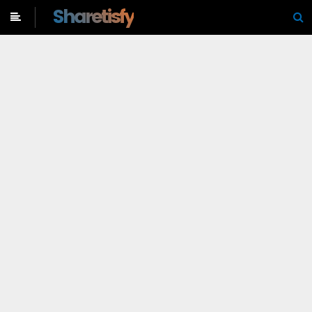
-->
Sharetisfy