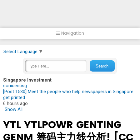
Navigation
Select Language
▼
Singapore Investment
sonicericsg
[Post 1530] Meet the people who help newspapers in Singapore
get printed
6 hours ago
Show All
YTL YTLPOWR GENTING
GENM 筹码主力线分析! [CC