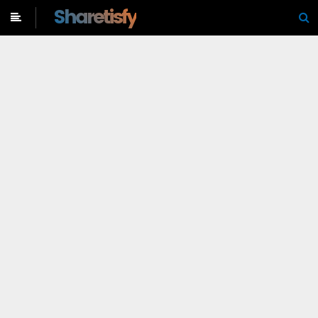
-->
Sharetisfy