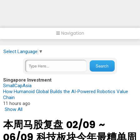
Navigation
Select Language
▼
Singapore Investment
SmallCapAsia
How Humanoid Global Builds the AI-Powered Robotics Value
Chain
11 hours ago
Show All
本周马股复盘 02/09 ~
06/09 科技板块今年最糟单周