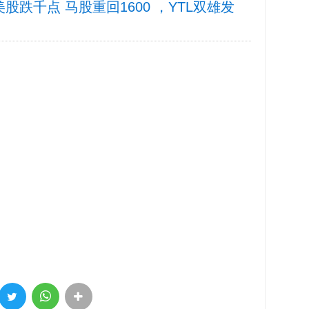
4 美股跌千点 马股重回1600 ，YTL双雄发