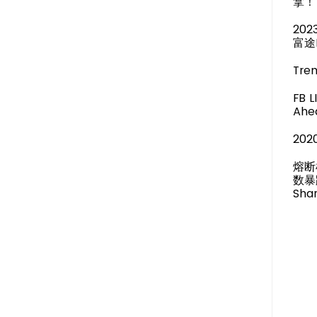
拿！
20
富途
Tren
FB 
Ahea
20
熔断
数暴
Shar