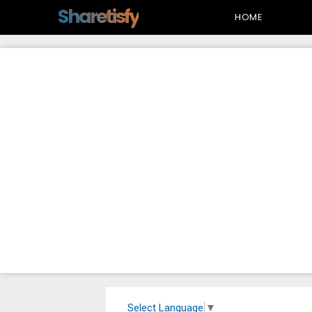
-->
Sharetisfy
HOME
Select Language
▼