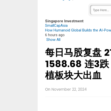
Singapore Investment
SmallCapAsia
How Humanoid Global Builds the AI-Pow
6 hours ago
Show All
每日马股复盘 21/
1588.68 连
植板块大出血
On
November 22, 2024