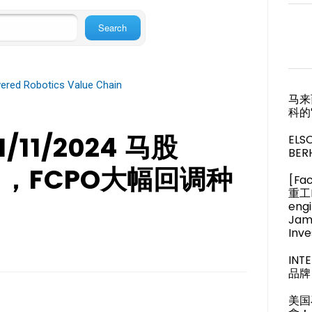
ered Robotics Value Chain
马来
科的
11/2024 马股
ELS
BER
3跌 ，FCPO大幅回调种
[Fa
重工M
engi
Jam
Inve
IN
品牌 
美国