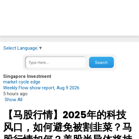
Select Language
▼
Singapore Investment
market cycle edge
Weekly Flow show report, Aug 9 2026
5 hours ago
Show All
【马股行情】2025年的科技
风口，如何避免被割韭菜？马