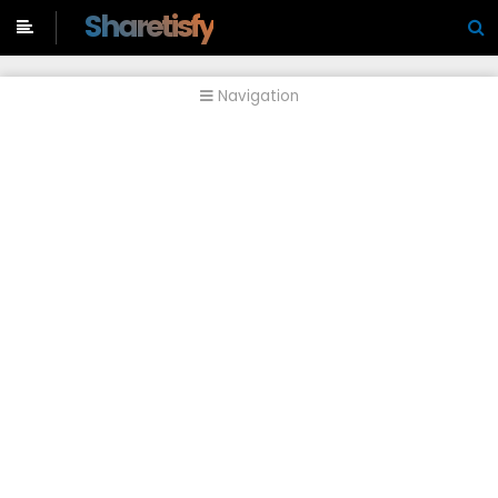
-->
Sharetisfy
Navigation