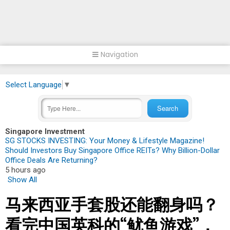
Navigation
Select Language
▼
Singapore Investment
SG STOCKS INVESTING: Your Money & Lifestyle Magazine!
Should Investors Buy Singapore Office REITs? Why Billion-Dollar
Office Deals Are Returning?
5 hours ago
Show All
马来西亚手套股还能翻身吗？
看完中国英科的“鱿鱼游戏”，