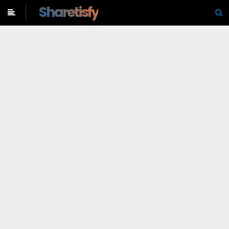
-->
Sharetisfy