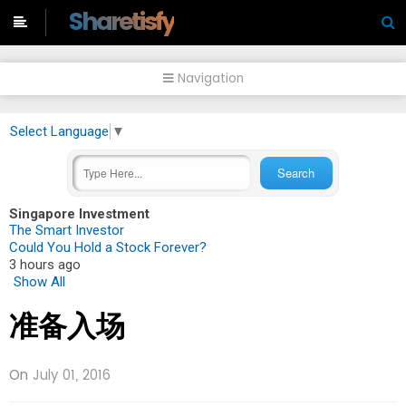
-->
Sharetisfy
Navigation
Select Language
▼
Singapore Investment
The Smart Investor
Could You Hold a Stock Forever?
3 hours ago
Show All
准备入场
On
July 01, 2016