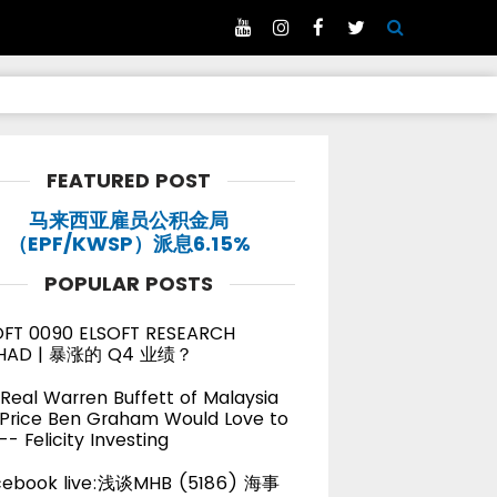
FEATURED POST
马来西亚雇员公积金局
（EPF/KWSP）派息6.15%
POPULAR POSTS
OFT 0090 ELSOFT RESEARCH
HAD | 暴涨的 Q4 业绩？
Real Warren Buffett of Malaysia
 Price Ben Graham Would Love to
-- Felicity Investing
cebook live:浅谈MHB (5186) 海事