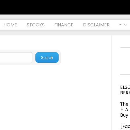
HOME
STOCKS
FINANCE
DISCLAIMER
-
ELS
BER
The 
+ A
Buy 
[Fa