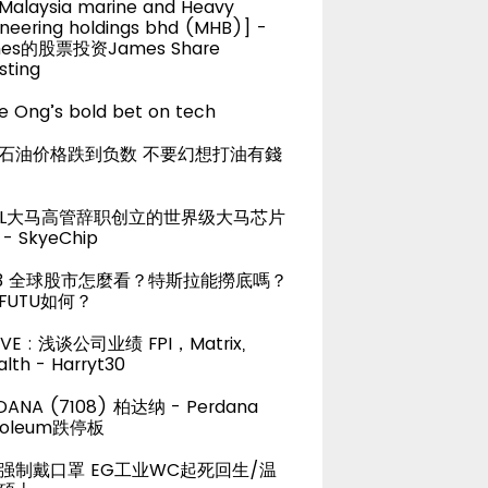
alaysia marine and Heavy
neering holdings bhd (MHB)] -
es的股票投资James Share
sting
e Ong’s bold bet on tech
石油价格跌到负数 不要幻想打油有錢
TEL大马高管辞职创立的世界级大马芯片
- SkyeChip
23 全球股市怎麼看？特斯拉能撈底嗎？
FUTU如何？
LIVE : 浅谈公司业绩 FPI，Matrix,
lth - Harryt30
DANA (7108) 柏达纳 - Perdana
roleum跌停板
强制戴口罩 EG工业WC起死回生/温