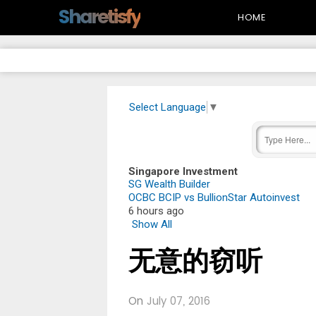
-->
Sharetisfy
HOME
Select Language
▼
Singapore Investment
SG Wealth Builder
OCBC BCIP vs BullionStar Autoinvest
6 hours ago
Show All
无意的窃听
On
July 07, 2016