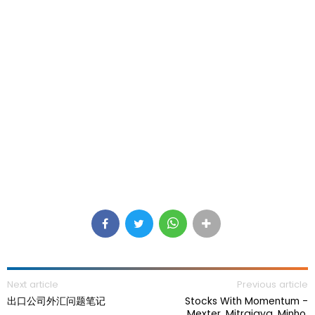
Next article
Previous article
出口公司外汇问题笔记
Stocks With Momentum -
Mexter, Mitrajaya, Minho,