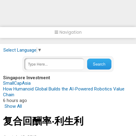
Navigation
Select Language
▼
Singapore Investment
SmallCapAsia
How Humanoid Global Builds the AI-Powered Robotics Value
Chain
6 hours ago
Show All
复合回酬率‧利生利