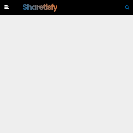
-->
Sharetisfy