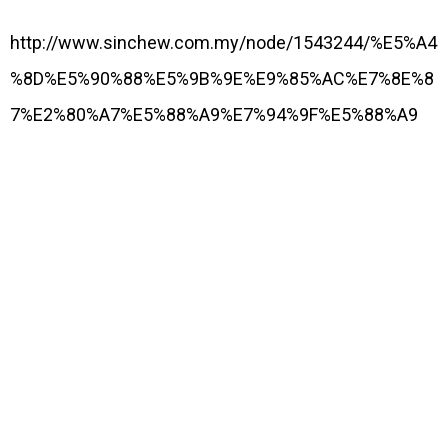
http://www.sinchew.com.my/node/1543244/%E5%A4
%8D%E5%90%88%E5%9B%9E%E9%85%AC%E7%8E%8
7%E2%80%A7%E5%88%A9%E7%94%9F%E5%88%A9