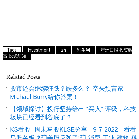
Investment
zh
利生利
星洲日报‧投资致
富‧投资须知
Related Posts
股市还会继续狂跌？跌多久？ 空头预言家
Michael Burry给你答案！
【领域探讨】投行坚持给出 “买入” 评级，科技
板块已经看到谷底了？
KS看股- 周末马股KLSE分享 - 9-7-2022 - 看看
马股各板块💥美股反弹了!💥 消费 工业 建筑 科