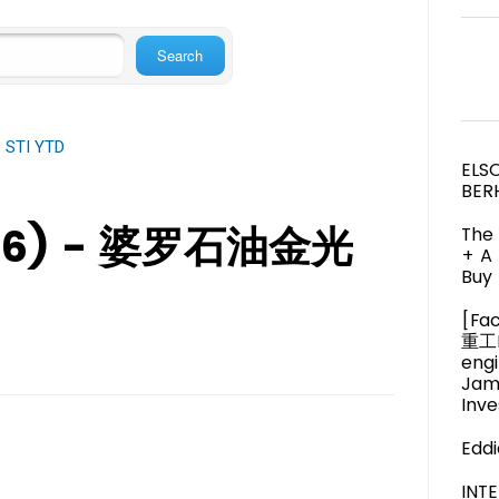
e STI YTD
ELS
BER
036) - 婆罗石油金光
The 
+ A
Buy 
[Fa
重工M
engi
Jam
Inve
Eddi
IN