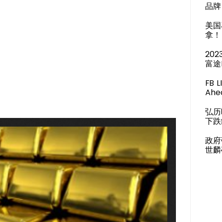
品牌 
美国
拿！
20
富途
FB 
Ahea
弘历
下跌
政府
世麟