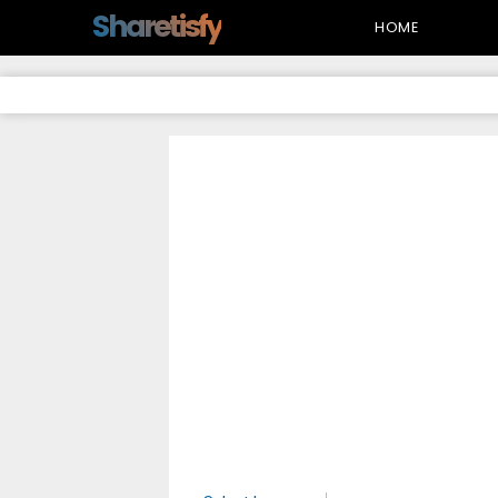
-->
Sharetisfy
HOME