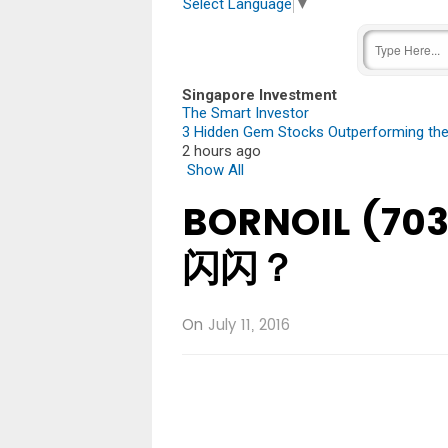
Select Language
▼
Singapore Investment
The Smart Investor
3 Hidden Gem Stocks Outperforming th
2 hours ago
Show All
BORNOIL (7
闪闪？
On
July 11, 2016