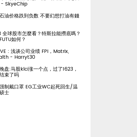
- SkyeChip
石油价格跌到负数 不要幻想打油有錢
23 全球股市怎麼看？特斯拉能撈底嗎？
FUTU如何？
LIVE : 浅谈公司业绩 FPI，Matrix,
lth - Harryt30
晚盘:马股klci涨一个点，过了1623，
结束了吗
强制戴口罩 EG工业WC起死回生/温
硕士