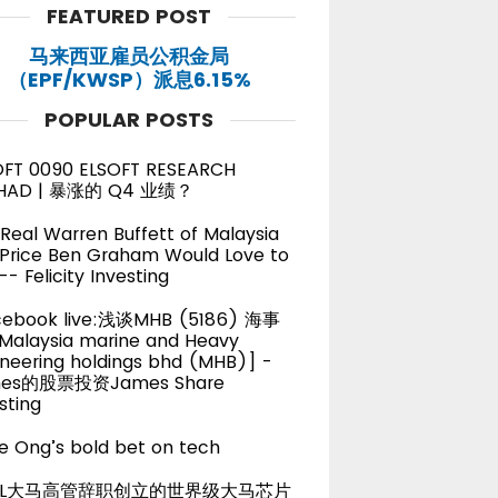
FEATURED POST
马来西亚雇员公积金局
（EPF/KWSP）派息6.15%
POPULAR POSTS
OFT 0090 ELSOFT RESEARCH
HAD | 暴涨的 Q4 业绩？
Real Warren Buffett of Malaysia
 Price Ben Graham Would Love to
-- Felicity Investing
cebook live:浅谈MHB (5186) 海事
alaysia marine and Heavy
neering holdings bhd (MHB)] -
es的股票投资James Share
sting
e Ong’s bold bet on tech
TEL大马高管辞职创立的世界级大马芯片