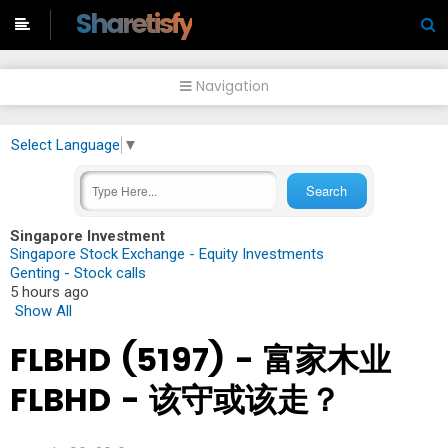
-->
Sharetisfy
Navigation
Select Language
▼
Singapore Investment
Singapore Stock Exchange - Equity Investments
Genting - Stock calls
5 hours ago
Show All
FLBHD (5197) - 富家木业
FLBHD - 该守或该走？