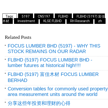
5197
CN5197
FLBHD
FLBHD (5197) 富佳
木材
Investment
KLSE:FLBHD
RH Research
zh
Related Posts
FOCUS LUMBER BHD (5197) - WHY THIS
STOCK REMAINS ON OUR RADAR
FLBHD (5197) FOCUS LUMBER BHD -
lumber futures at historical high!!!!
FLBHD (5197) 富佳木材 FOCUS LUMBER
BERHAD
Conversion tables for commonly used property
area measurement units around the world
分享这些年投资和理财的心得