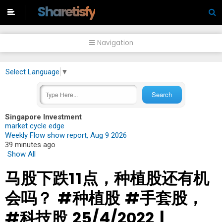
-->
Sharetisfy
Navigation
Select Language
▼
Singapore Investment
market cycle edge
Weekly Flow show report, Aug 9 2026
39 minutes ago
Show All
马股下跌11点，种植股还有机
会吗？ #种植股 #手套股，
#科技股 25/4/2022 |