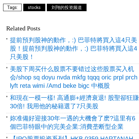
stocks
刘翔的投资频道
Related Posts
提前預判股神的動作，:) 巴菲特將買入這4只美
股！提前預判股神的動作，:) 巴菲特將買入這4
只美股！
美股下周买什么股票不要错过这些股票买入机
会/shop sq doyu nvda mkfg tqqq oric prpl prch
lyft reta wimi /Amd beke bigc 中概股
和現在一模一樣! 高通膨+經濟衰退! 股聖卻狂賺
30倍! 我用他的秘籍選了7只美股
妳准備好迎接30年一遇的大機會了麽?這里有6
個巴菲特眼中的完美企業:消費垄断型企業
【IPO股票投资系列】HKB 0359 HARTANAH