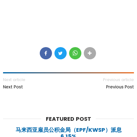
Next article
Previous article
Next Post
Previous Post
FEATURED POST
马来西亚雇员公积金局（EPF/KWSP）派息
6.15%