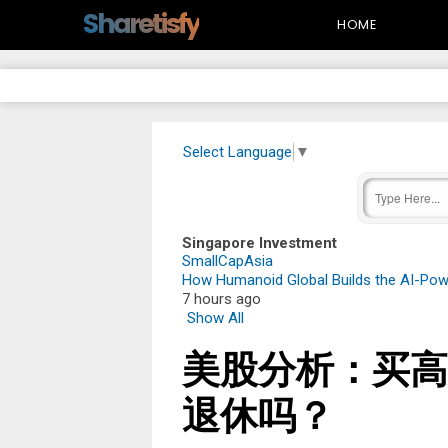
-->
Sharetisfy
HOME
Select Language
▼
Singapore Investment
SmallCapAsia
How Humanoid Global Builds the AI-Pow
7 hours ago
Show All
美股分析：买高
退休吗？