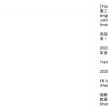
[Fa
重工M
engi
Jam
Inve
美国
拿！
20
富途
Tren
20
FB 
Ahea
熔断
数暴
Shar