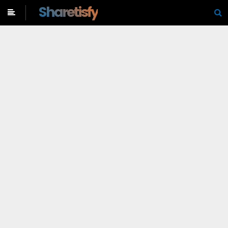
-->
Sharetisfy