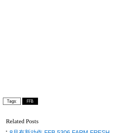
FFB
Related Posts
8月有新动作 FFB 5306 FARM FRESH