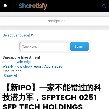
-->
Sharetisfy
Navigation
Select Language
▼
Singapore Investment
market cycle edge
Weekly Flow show report, Aug 9 2026
6 hours ago
Show All
【新IPO】一家不能错过的科
技潜力军，SFPTECH 0251
SFP TECH HOLDINGS