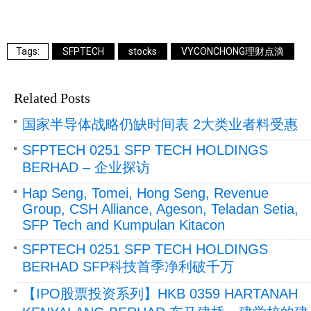
SFPTECH
stocks
VYCONCHONG理财点滴
Related Posts
国家半导体战略仍缺时间表 2大类业者料受惠
SFPTECH 0251 SFP TECH HOLDINGS
BERHAD – 企业探访
Hap Seng, Tomei, Hong Seng, Revenue
Group, CSH Alliance, Ageson, Teladan Setia,
SFP Tech and Kumpulan Kitacon
SFPTECH 0251 SFP TECH HOLDINGS
BERHAD SFP科技首季净利破千万
【IPO股票投资系列】HKB 0359 HARTANAH