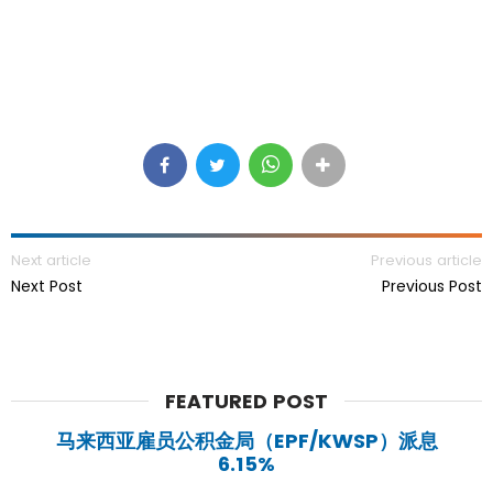
Next article
Previous article
Next Post
Previous Post
FEATURED POST
马来西亚雇员公积金局（EPF/KWSP）派息
6.15%