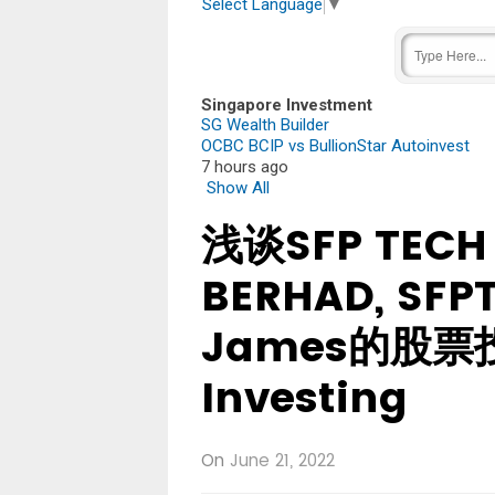
Select Language
▼
Singapore Investment
SG Wealth Builder
OCBC BCIP vs BullionStar Autoinvest
7 hours ago
Show All
浅谈SFP TECH
BERHAD, SFPT
James的股票投
Investing
On
June 21, 2022