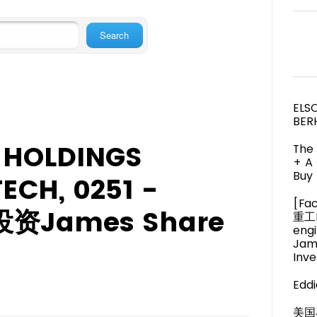
ELS
BER
 HOLDINGS
The 
+ A
Buy 
ECH, 0251 -
[Fa
资James Share
重工M
engi
Jam
Inve
Eddi
美国