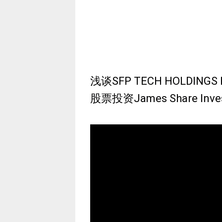
浅谈SFP TECH HOLDINGS B
股票投资James Share Inves