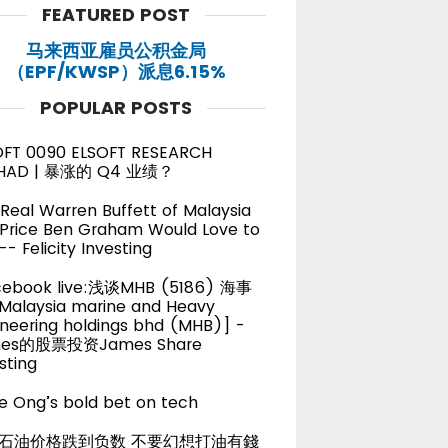
FEATURED POST
马来西亚雇员公积金局
（EPF/KWSP）派息6.15%
POPULAR POSTS
OFT 0090 ELSOFT RESEARCH
HAD | 暴涨的 Q4 业绩？
Real Warren Buffett of Malaysia
 Price Ben Graham Would Love to
-- Felicity Investing
cebook live:浅谈MHB (5186) 海事
alaysia marine and Heavy
neering holdings bhd (MHB)] -
es的股票投资James Share
sting
e Ong’s bold bet on tech
石油价格跌到负数 不要幻想打油有錢