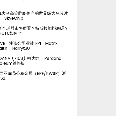
TEL大马高管辞职创立的世界级大马芯片
- SkyeChip
23 全球股市怎麼看？特斯拉能撈底嗎？
FUTU如何？
LIVE : 浅谈公司业绩 FPI，Matrix,
lth - Harryt30
DANA (7108) 柏达纳 - Perdana
roleum跌停板
西亚雇员公积金局（EPF/KWSP）派
15%