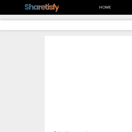
-->
Sharetisfy
HOME