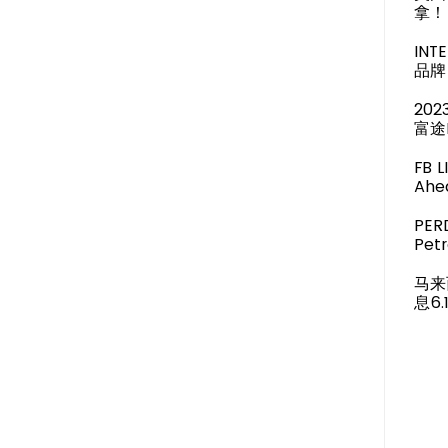
拿！
IN
品牌 
20
富途
FB 
Ahea
PER
Pet
马来
息6.