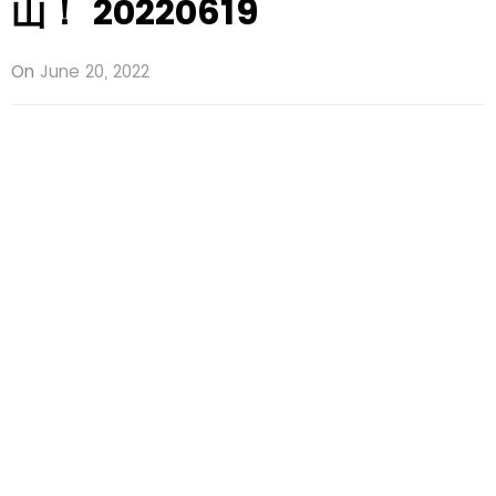
山！ 20220619
On
June 20, 2022