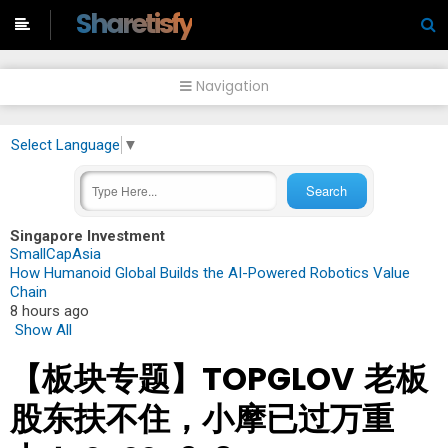
-->
Sharetisfy
Navigation
Select Language
▼
Singapore Investment
SmallCapAsia
How Humanoid Global Builds the AI-Powered Robotics Value
Chain
8 hours ago
Show All
【板块专题】TOPGLOV 老板
股东扶不住，小摩已过万重