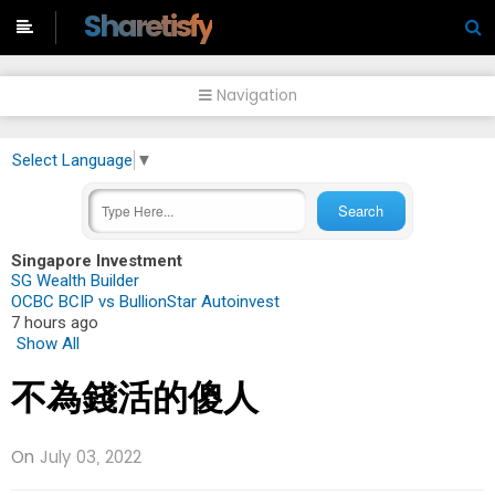
-->
Sharetisfy
Navigation
Select Language
▼
Singapore Investment
SG Wealth Builder
OCBC BCIP vs BullionStar Autoinvest
7 hours ago
Show All
不為錢活的傻人
On
July 03, 2022