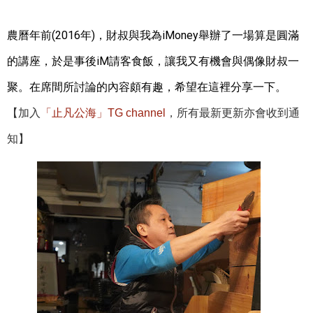
農曆年前(2016年)，財叔與我為iMoney舉辦了一場算是圓滿
的講座，於是事後iM請客食飯，讓我又有機會與偶像財叔一
聚。在席間所討論的內容頗有趣，希望在這裡分享一下。
【加入
「止凡公海」TG channel
，所有最新更新亦會收到通
知】