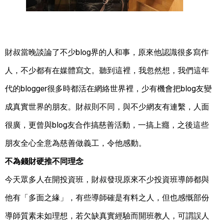
財叔當晚談論了不少blog界的人和事，原來他認識很多寫作
人，不少都有在媒體寫文。聽到這裡，我忽然想，我們這年
代的blogger很多時都活在網絡世界裡，少有機會把blog友變
成真實世界的朋友。財叔則不同，與不少網友有連繫，人面
很廣，更曾與blog友合作搞慈善活動，一搞上癮，之後這些
朋友全心全意為慈善做義工，令他感動。
不為錢財硬推不同理念
今天眾多人在開投資班，財叔發現原來不少投資班導師都與
他有「多面之緣」，有些導師確是有料之人，但也感慨部份
導師質素未如理想，若欠缺真實經驗而開班教人，可謂誤人