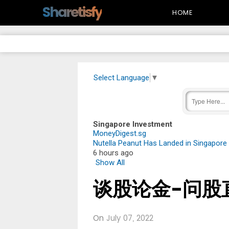
-->
Sharetisfy
HOME
Select Language
▼
Singapore Investment
MoneyDigest.sg
Nutella Peanut Has Landed in Singapore 
6 hours ago
Show All
谈股论金-问股
On
July 07, 2022