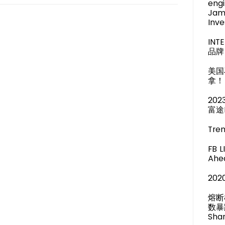
engi
Jam
Inve
IN
品牌 
美国
拿！
20
富途
Tren
FB 
Ahea
20
熔断
数暴
Shar