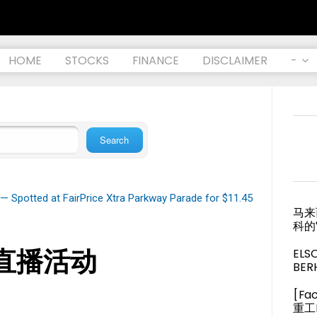
HOME
STOCKS
FINANCE
DISCLAIMER
-
— Spotted at FairPrice Xtra Parkway Parade for $11.45
马来
科的
直播活动
ELS
BER
[Fa
重工M