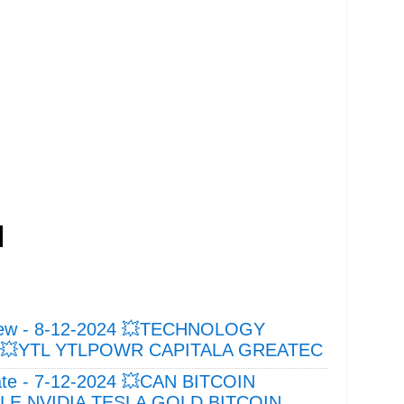
ew - 8-12-2024 💥TECHNOLOGY
💥YTL YTLPOWR CAPITALA GREATEC
e - 7-12-2024 💥CAN BITCOIN
E NVIDIA TESLA GOLD BITCOIN