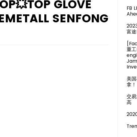
OP💥TOP GLOVE
FB 
EMETALL SENFONG
Ahea
20
富途
[Fa
重工M
engi
Jam
Inve
美国
拿！
交易
高
20
Tren