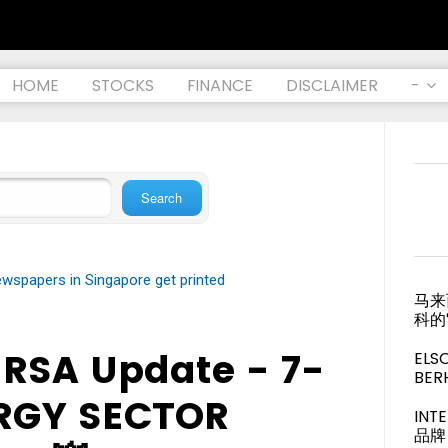
HOME
STOCKS
FINANCE
DISCLAIMER
-
wspapers in Singapore get printed
马来
科的
URSA Update - 7-
ELS
BER
ERGY SECTOR
IN
品牌 