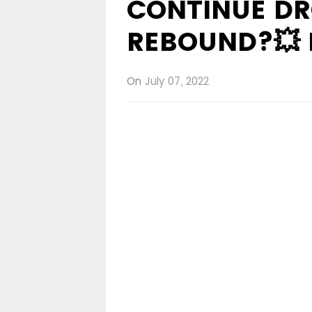
CONTINUE DR
REBOUND?💥 
On
July 07, 2022