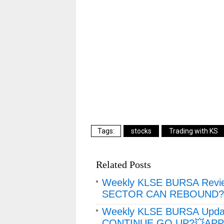
stocks
Trading with KS
Related Posts
Weekly KLSE BURSA Revi
SECTOR CAN REBOUND?
Weekly KLSE BURSA Updat
CONTINUE GO UP?💥APPL