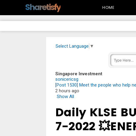
-->
Sharetisfy
HOME
Select Language
▼
Singapore Investment
sonicericsg
[Post 1530] Meet the people who help ne
2 hours ago
Show All
Daily KLSE B
7-2022 💥EN