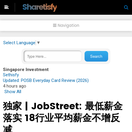
-->
Sharetisfy
Navigation
Select Language
▼
Singapore Investment
Sethisfy
Updated: POSB Everyday Card Review (2026)
4 hours ago
Show All
独家 | JobStreet: 最低薪金
落实 18行业平均薪金不增反
减