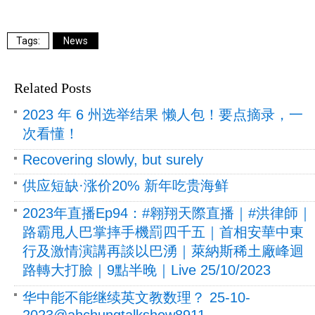
News
Related Posts
2023 年 6 州选举结果 懒人包！要点摘录，一
次看懂！
Recovering slowly, but surely
供应短缺·涨价20% 新年吃贵海鲜
2023年直播Ep94：#翱翔天際直播｜#洪律師｜
路霸甩人巴掌摔手機罰四千五｜首相安華中東
行及激情演講再談以巴湧｜萊納斯稀土廠峰迴
路轉大打臉｜9點半晚｜Live 25/10/2023
华中能不能继续英文教数理？ 25-10-
2023@ahchungtalkshow8911