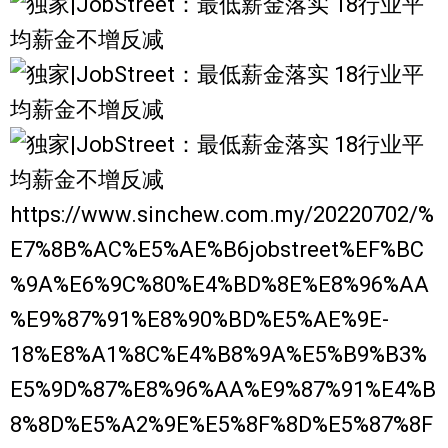
https://www.sinchew.com.my/20220702/%
E7%8B%AC%E5%AE%B6jobstreet%EF%BC
%9A%E6%9C%80%E4%BD%8E%E8%96%AA
%E9%87%91%E8%90%BD%E5%AE%9E-
18%E8%A1%8C%E4%B8%9A%E5%B9%B3%
E5%9D%87%E8%96%AA%E9%87%91%E4%B
8%8D%E5%A2%9E%E5%8F%8D%E5%87%8F