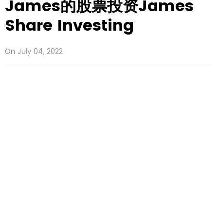
James的股票投资James
Share Investing
On
July 04, 2022