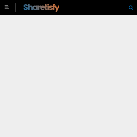
-->
Sharetisfy