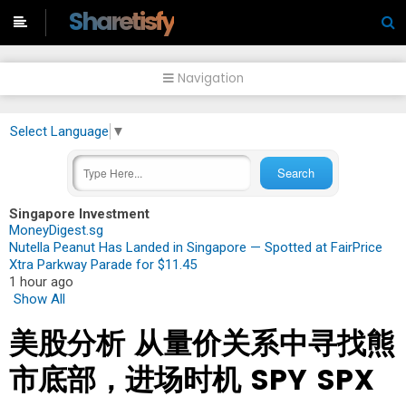
-->
Sharetisfy
Navigation
Select Language
▼
Singapore Investment
MoneyDigest.sg
Nutella Peanut Has Landed in Singapore — Spotted at FairPrice
Xtra Parkway Parade for $11.45
1 hour ago
Show All
美股分析 从量价关系中寻找熊
市底部，进场时机 SPY SPX