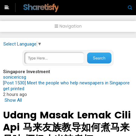
-->
Sharetisfy
Navigation
Select Language
▼
Singapore Investment
sonicericsg
[Post 1530] Meet the people who help newspapers in Singapore
get printed
2 hours ago
Show All
Udang Masak Lemak Cili
Api 马来友族教导如何煮马来