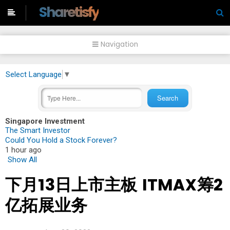
-->
Sharetisfy
Navigation
Select Language
▼
Singapore Investment
The Smart Investor
Could You Hold a Stock Forever?
1 hour ago
Show All
下月13日上市主板 ITMAX筹2
亿拓展业务