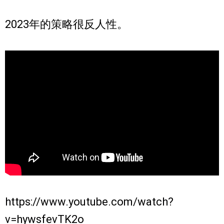
2023年的策略很反人性。
https://www.youtube.com/watch?
v=hywsfevTK2o