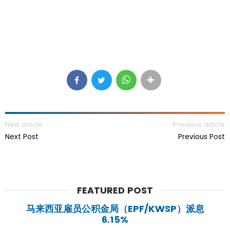
Next article
Previous article
Next Post
Previous Post
FEATURED POST
马来西亚雇员公积金局（EPF/KWSP）派息
6.15%