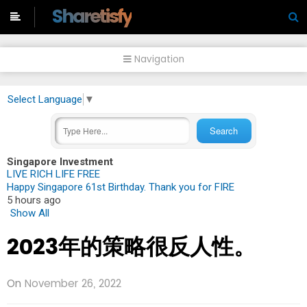
-->
Sharetisfy
Navigation
Select Language
▼
Singapore Investment
LIVE RICH LIFE FREE
Happy Singapore 61st Birthday. Thank you for FIRE
5 hours ago
Show All
2023年的策略很反人性。
On
November 26, 2022