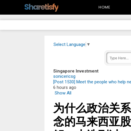
-->
Sharetisfy
HOME
Select Language
▼
Singapore Investment
sonicericsg
[Post 1530] Meet the people who help ne
6 hours ago
Show All
为什么政治关系
念的马来西亚股