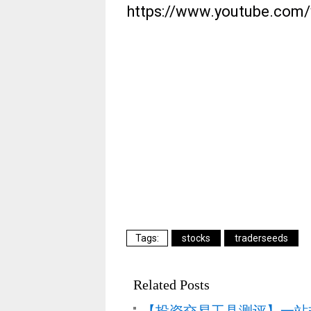
https://www.youtube.co
stocks
traderseeds
Related Posts
【投资交易工具测评】一站式