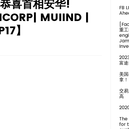
恭喜首相安华!
FB 
CORP| MUIIND |
Ahea
[Fa
P17】
重工M
engi
Jam
Inve
20
富途
美国
拿！
交易
高
20
The 
for 