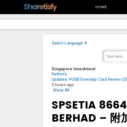
-->
Sharetisfy
HOME
Select Language
▼
Singapore Investment
Sethisfy
Updated: POSB Everyday Card Review (2
5 hours ago
Show All
SPSETIA 8664
BERHAD – 