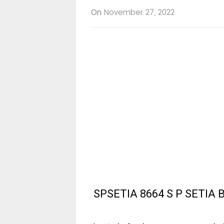
On
November 27, 2022
SPSETIA 8664 S P SE