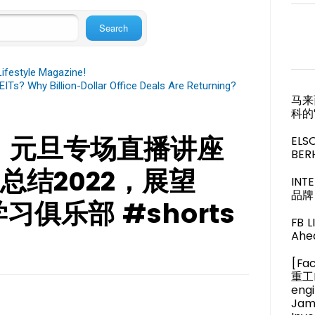
festyle Magazine!
ITs? Why Billion-Dollar Office Deals Are Returning?
马来
科的
番，元旦专场直播讲座
ELS
BER
总结2022，展望
IN
品牌 
习俱乐部 #shorts
FB 
Ahea
[Fa
重工M
engi
Jam