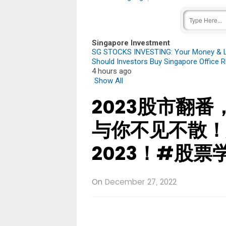
Singapore Investment
SG STOCKS INVESTING: Your Money & Li
Should Investors Buy Singapore Office RE
4 hours ago
Show All
2023股市翻
与你不见不散！
2023！#股票学
On
December 27, 2022