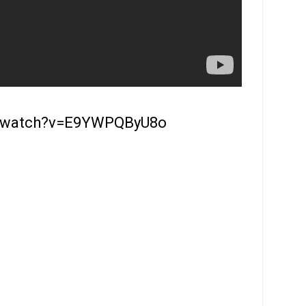
m/watch?v=E9YWPQByU8o