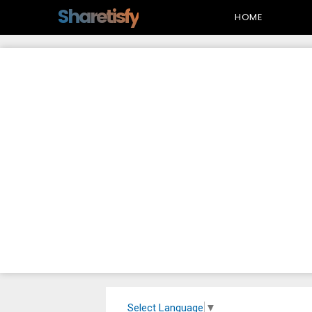
-->
Sharetisfy
HOME
Select Language
▼