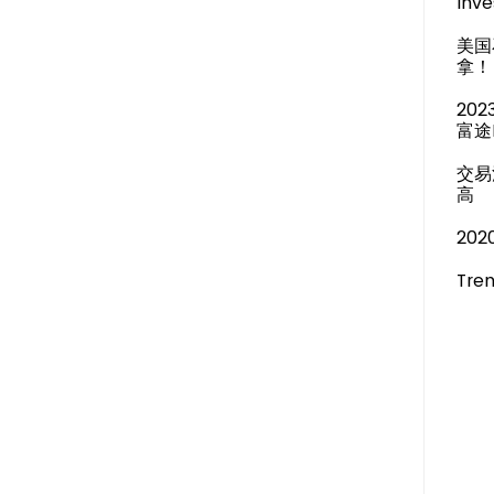
Inve
美国
拿！
20
富途
交易
高
20
Tren