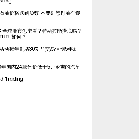
sting
石油价格跌到负数 不要幻想打油有錢
23 全球股市怎麼看？特斯拉能撈底嗎？
FUTU如何？
活动按年剧增30% 马交易值创5年新
20年国内24款售价低于5万令吉的汽车
d Trading