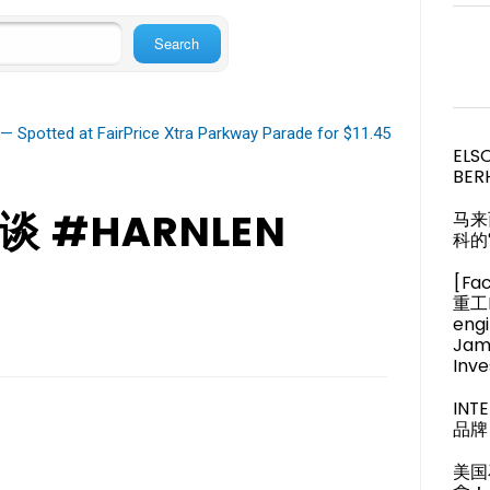
— Spotted at FairPrice Xtra Parkway Parade for $11.45
ELS
BER
浅谈 #HARNLEN
马来
科的
[Fa
重工M
engi
Jam
Inve
IN
品牌 
美国