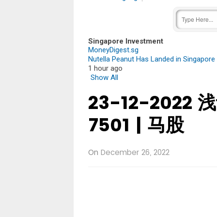
Singapore Investment
MoneyDigest.sg
Nutella Peanut Has Landed in Singapore 
1 hour ago
Show All
23-12-2022 
7501 | 马股
On
December 26, 2022