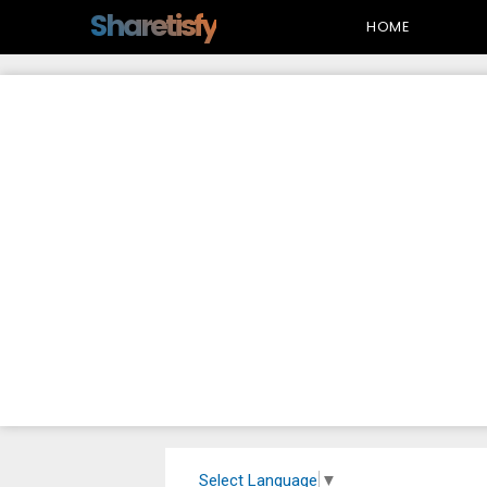
-->
Sharetisfy
HOME
Select Language
▼