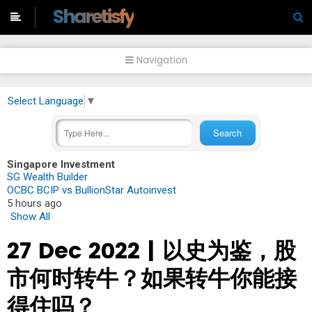
-->
Sharetisfy
Navigation
Select Language
▼
Singapore Investment
SG Wealth Builder
OCBC BCIP vs BullionStar Autoinvest
5 hours ago
Show All
27 Dec 2022 | 以史为鉴，股
市何时转牛？如果转牛你能接
得住吗？