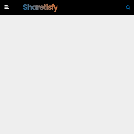
-->
Sharetisfy