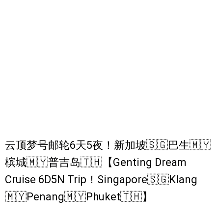
云顶梦号邮轮6天5夜！新加坡🇸🇬巴生🇲🇾
槟城🇲🇾普吉岛🇹🇭【Genting Dream
Cruise 6D5N Trip！Singapore🇸🇬Klang
🇲🇾Penang🇲🇾Phuket🇹🇭】