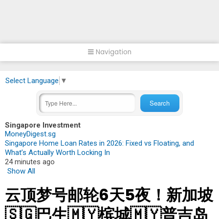
Navigation
Select Language
▼
Singapore Investment
MoneyDigest.sg
Singapore Home Loan Rates in 2026: Fixed vs Floating, and
What’s Actually Worth Locking In
24 minutes ago
Show All
云顶梦号邮轮6天5夜！新加坡
🇸🇬巴生🇲🇾槟城🇲🇾普吉岛