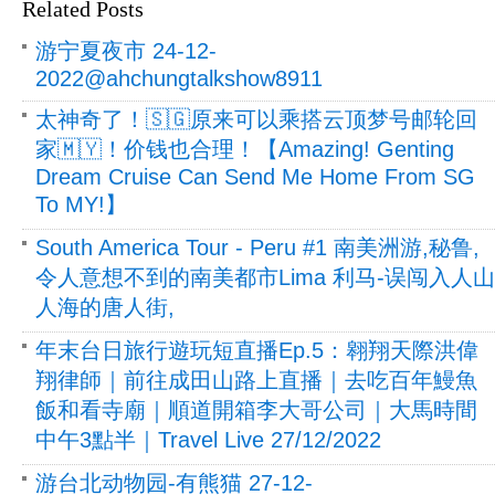
Related Posts
游宁夏夜市 24-12-
2022@ahchungtalkshow8911
太神奇了！🇸🇬原来可以乘搭云顶梦号邮轮回
家🇲🇾！价钱也合理！【Amazing! Genting
Dream Cruise Can Send Me Home From SG
To MY!】
South America Tour - Peru #1 南美洲游,秘鲁,
令人意想不到的南美都市Lima 利马-误闯入人山
人海的唐人街,
年末台日旅行遊玩短直播Ep.5：翱翔天際洪偉
翔律師｜前往成田山路上直播｜去吃百年鰻魚
飯和看寺廟｜順道開箱李大哥公司｜大馬時間
中午3點半｜Travel Live 27/12/2022
游台北动物园-有熊猫 27-12-