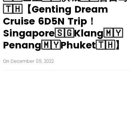
🇹🇭【Genting Dream
Cruise 6D5N Trip！
Singapore🇸🇬Klang🇲🇾
Penang🇲🇾Phuket🇹🇭】
On
December 09, 2022