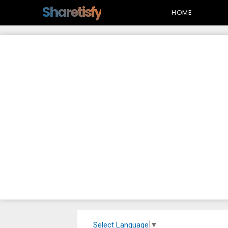
-->
Sharetisfy
HOME
Select Language
▼