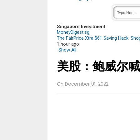
Singapore Investment
MoneyDigest.sg
The FairPrice Xtra $61 Saving Hack: Sh
1 hour ago
Show All
美股：鲍威尔喊
On
December 01, 2022