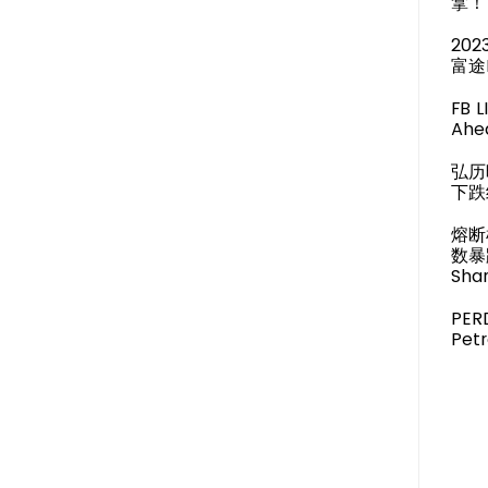
拿！
20
富途
FB 
Ahea
弘历
下跌
熔断
数暴
Shar
PER
Pet