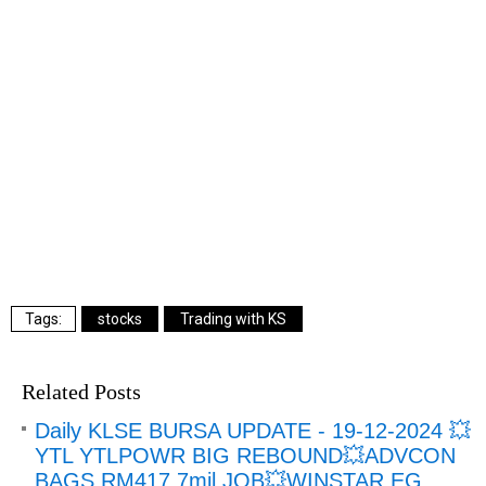
stocks
Trading with KS
Related Posts
Daily KLSE BURSA UPDATE - 19-12-2024 💥
YTL YTLPOWR BIG REBOUND💥ADVCON
BAGS RM417.7mil JOB💥WINSTAR EG