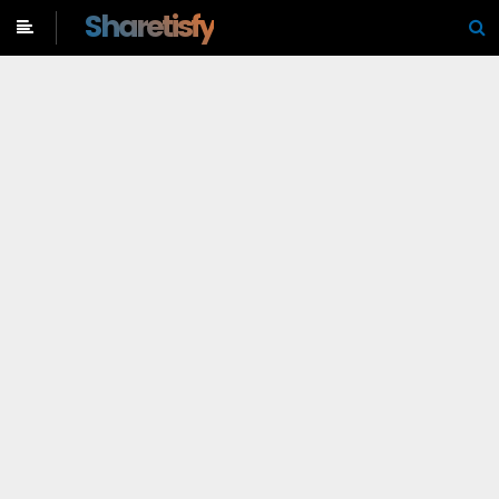
-->
Sharetisfy