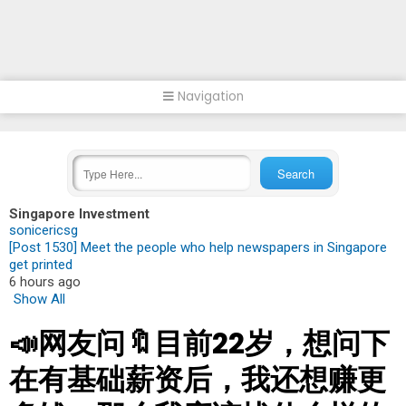
Navigation
Singapore Investment
sonicericsg
[Post 1530] Meet the people who help newspapers in Singapore
get printed
6 hours ago
Show All
📣网友问🔖目前22岁，想问下
在有基础薪资后，我还想赚更