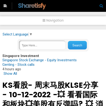
-->
Sharetisfy
Navigation
Select Language
▼
Singapore Investment
Singapore Stock Exchange - Equity Investments
Genting - Stock calls
4 hours ago
Show All
KS看股- 周末马股KLSE分享
- 10-12-2022 -💥 看看国际
和板块💥美股有反弹吗? 💥 消