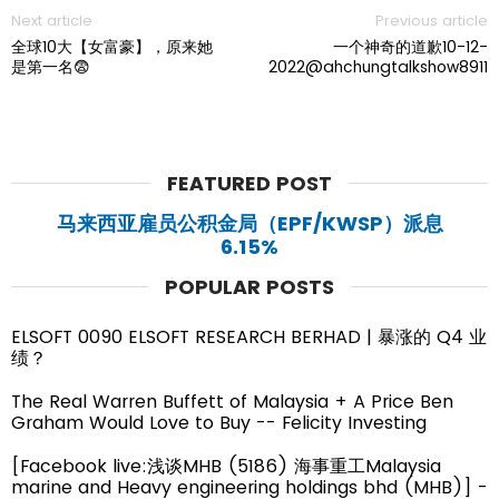
Next article
Previous article
全球10大【女富豪】，原来她
一个神奇的道歉10-12-
是第一名😨
2022@ahchungtalkshow8911
FEATURED POST
马来西亚雇员公积金局（EPF/KWSP）派息
6.15%
POPULAR POSTS
ELSOFT 0090 ELSOFT RESEARCH BERHAD | 暴涨的 Q4 业
绩？
The Real Warren Buffett of Malaysia + A Price Ben
Graham Would Love to Buy -- Felicity Investing
[Facebook live:浅谈MHB (5186) 海事重工Malaysia
marine and Heavy engineering holdings bhd (MHB)] -