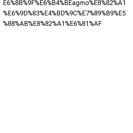
E6%8B%9F%E6%B4%BEagmo%E8%82%A1
%E6%9D%83%E4%BD%9C%E7%89%B9%E5
%88%AB%E8%82%A1%E6%81%AF