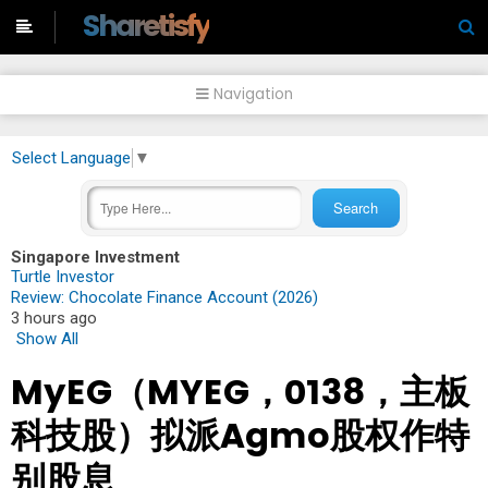
-->
Sharetisfy
Navigation
Select Language
▼
Singapore Investment
Turtle Investor
Review: Chocolate Finance Account (2026)
3 hours ago
Show All
MyEG（MYEG，0138，主板
科技股）拟派Agmo股权作特
别股息