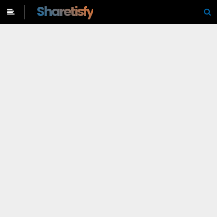
-->
Sharetisfy