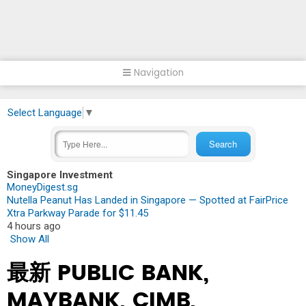
Navigation
Select Language
▼
Singapore Investment
MoneyDigest.sg
Nutella Peanut Has Landed in Singapore — Spotted at FairPrice
Xtra Parkway Parade for $11.45
4 hours ago
Show All
最新 PUBLIC BANK,
MAYBANK, CIMB,