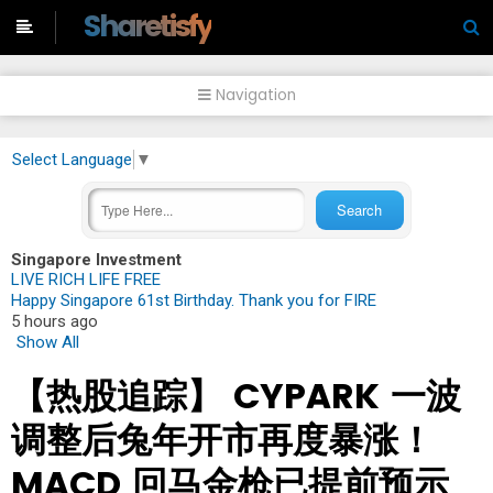
-->
Sharetisfy
Navigation
Select Language
▼
Singapore Investment
LIVE RICH LIFE FREE
Happy Singapore 61st Birthday. Thank you for FIRE
5 hours ago
Show All
【热股追踪】 CYPARK 一波
调整后兔年开市再度暴涨！
MACD 回马金枪已提前预示