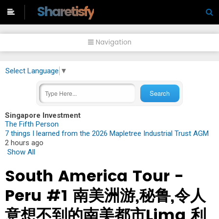
-->
Sharetisfy
Navigation
Select Language
▼
Singapore Investment
The Fifth Person
7 things I learned from the 2026 Mapletree Industrial Trust AGM
2 hours ago
Show All
South America Tour -
Peru #1 南美洲游,秘鲁,令人
意想不到的南美都市Lima 利