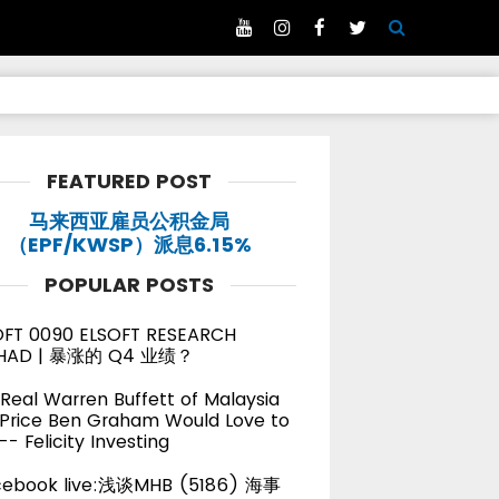
FEATURED POST
马来西亚雇员公积金局
（EPF/KWSP）派息6.15%
POPULAR POSTS
OFT 0090 ELSOFT RESEARCH
HAD | 暴涨的 Q4 业绩？
Real Warren Buffett of Malaysia
 Price Ben Graham Would Love to
-- Felicity Investing
cebook live:浅谈MHB (5186) 海事