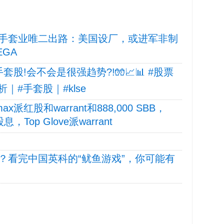
手套业唯二出路：美国设厂，或进军非制
LEGA
股!会不会是很强趋势?!🧤📈📊 #股票
析｜#手套股｜#klse
派红股和warrant和888,000 SBB，
息，Top Glove派warrant
？看完中国英科的“鱿鱼游戏”，你可能有