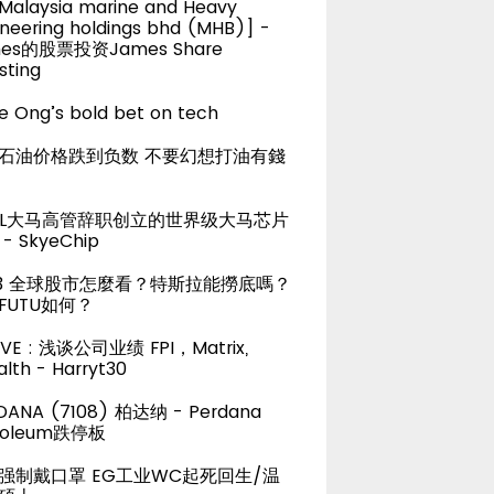
alaysia marine and Heavy
neering holdings bhd (MHB)] -
es的股票投资James Share
sting
e Ong’s bold bet on tech
石油价格跌到负数 不要幻想打油有錢
TEL大马高管辞职创立的世界级大马芯片
- SkyeChip
23 全球股市怎麼看？特斯拉能撈底嗎？
FUTU如何？
LIVE : 浅谈公司业绩 FPI，Matrix,
lth - Harryt30
DANA (7108) 柏达纳 - Perdana
roleum跌停板
强制戴口罩 EG工业WC起死回生/温