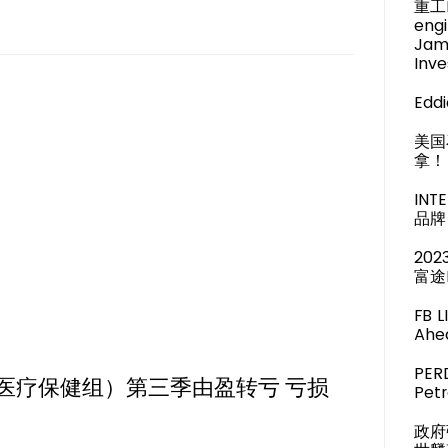
重工M
engi
Jam
Inve
Eddi
美国
拿！
IN
品牌 
20
富途
FB 
Ahea
PER
,主板医疗保健组）第三季由盈转亏 亏损
Pet
政府