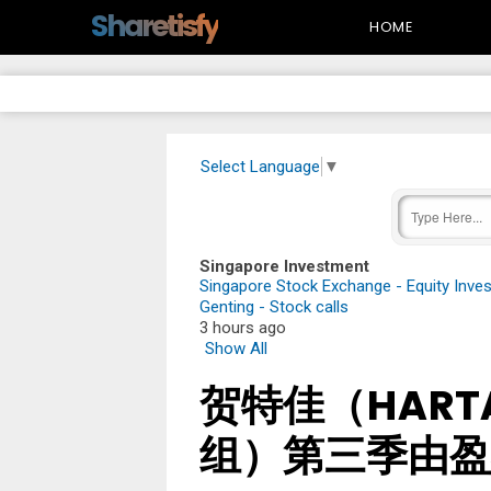
-->
Sharetisfy
HOME
Select Language
▼
Singapore Investment
Singapore Stock Exchange - Equity Inve
Genting - Stock calls
3 hours ago
Show All
贺特佳（HARTA
组）第三季由盈转