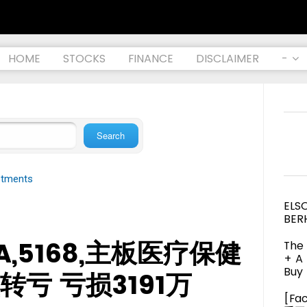
HOME
STOCKS
FINANCE
DISCLAIMER
-
stments
ELS
BER
,5168,主板医疗保健
The 
+ A
Buy 
亏 亏损3191万
[Fa