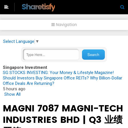
-->
Sharetisfy
Navigation
Select Language
▼
Singapore Investment
SG STOCKS INVESTING: Your Money & Lifestyle Magazine!
Should Investors Buy Singapore Office REITs? Why Billion-Dollar
Office Deals Are Returning?
5 hours ago
Show All
MAGNI 7087 MAGNI-TECH
INDUSTRIES BHD | Q3 业绩