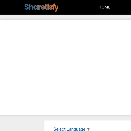
-->
Sharetisfy
HOME
Select Language
▼