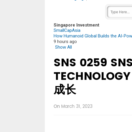
Singapore Investment
SmallCapAsia
How Humanoid Global Builds the AI-Pow
9 hours ago
Show All
SNS 0259 SN
TECHNOLOGY
成长
On
March 31, 2023