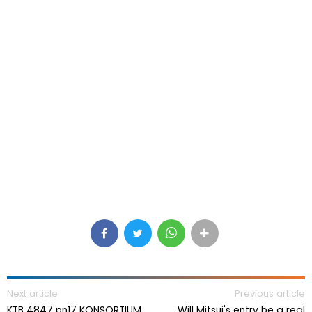
Next article
Previous article
KTB 4847 pn17 KONSORTIUM
Will Mitsui's entry be a real