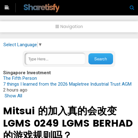
-->
Sharetisfy
Navigation
Select Language
▼
Singapore Investment
The Fifth Person
7 things I learned from the 2026 Mapletree Industrial Trust AGM
2 hours ago
Show All
Mitsui 的加入真的会改变
LGMS 0249 LGMS BERHAD
的游戏规则吗？