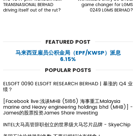
TRANSNASIONAL BERHAD
game changer for LGMS
driving itself out of the rut?
0249 LGMS BERHAD?
FEATURED POST
马来西亚雇员公积金局（EPF/KWSP）派息
6.15%
POPULAR POSTS
ELSOFT 0090 ELSOFT RESEARCH BERHAD | 暴涨的 Q4 业
绩？
[Facebook live:浅谈MHB (5186) 海事重工Malaysia
marine and Heavy engineering holdings bhd (MHB)] -
James的股票投资James Share Investing
INTEL大马高管辞职创立的世界级大马芯片品牌 - SkyeChip