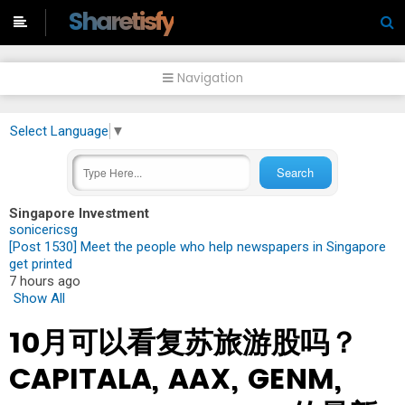
-->
Sharetisfy
Navigation
Select Language
▼
Singapore Investment
sonicericsg
[Post 1530] Meet the people who help newspapers in Singapore
get printed
7 hours ago
Show All
10月可以看复苏旅游股吗？
CAPITALA, AAX, GENM,