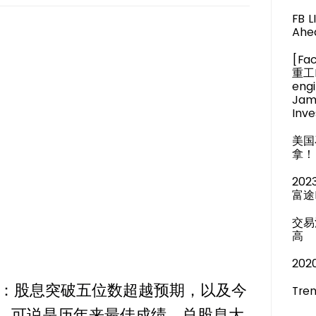
FB 
Ahea
[Fa
重工M
engi
Jam
Inve
美国
拿！
20
富途
交易
高
20
：股息突破五位数超越预期，以及今
Tren
%，可说是历年来最佳成绩。总股息大