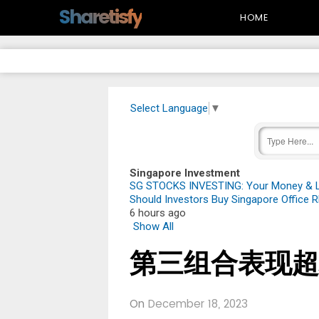
-->
Sharetisfy
HOME
Select Language
▼
Singapore Investment
SG STOCKS INVESTING: Your Money & Li
Should Investors Buy Singapore Office RE
6 hours ago
Show All
第三组合表现超
On
December 18, 2023