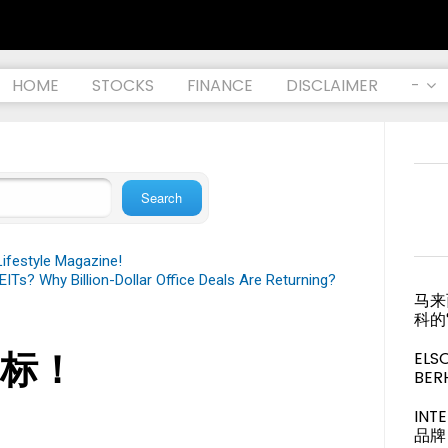
HOME
STOCKS
FINANCE
DISCLAIMER
-
festyle Magazine!
ITs? Why Billion-Dollar Office Deals Are Returning?
马来
科的
标！
ELS
BER
IN
品牌 