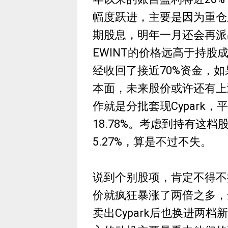
幅度跃进，主要是因为重仓股 
期股息，明年一月还会再派
EWINT的价格远高于持
经收回了接近70%资金，
本面，未来股价或许还有上
作就是分批套现Cypark，
18.78%。考虑到持有这
5.27%，算是不过不失。
说到个别股项，肯定不得不提
价就疯狂暴涨了两倍之多，
卖出Cypark后也换进两档新